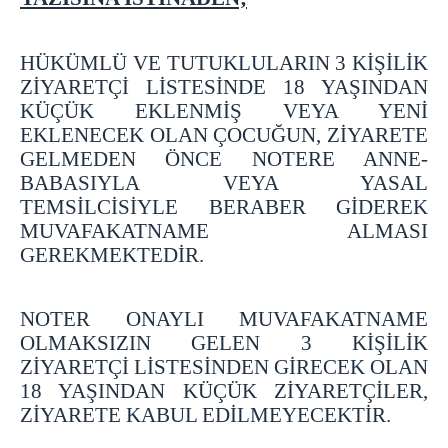
AÇIK ZİYARET
TELEFON GÖRÜŞÜ
HÜKÜMLÜ VE TUTUKLULARIN 3 KİŞİLİK
EŞYA YÖNETMELİĞİ
ZİYARETÇİ LİSTESİNDE 18 YAŞINDAN
KÜÇÜK EKLENMİŞ VEYA YENİ
ZİYARET YÖNETMELİĞİ
EKLENECEK OLAN ÇOCUĞUN, ZİYARETE
TELEFON GÖRÜŞÜ YÖNETMELİĞİ
GELMEDEN ÖNCE NOTERE ANNE-
İLETİŞİM
BABASIYLA VEYA YASAL
TEMSİLCİSİYLE BERABER GİDEREK
MUVAFAKATNAME ALMASI
GEREKMEKTEDİR.
NOTER ONAYLI MUVAFAKATNAME
OLMAKSIZIN GELEN 3 KİŞİLİK
ZİYARETÇİ LİSTESİNDEN GİRECEK OLAN
18 YAŞINDAN KÜÇÜK ZİYARETÇİLER,
ZİYARETE KABUL EDİLMEYECEKTİR.