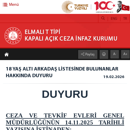
Menü
ENG
TR
ELMALI T TİPİ KAPALI AÇIK CEZA İNFAZ
ELMALI T TİPİ
KAPALI AÇIK CEZA İNFAZ KURUMU
KURUMU
A-
A+
Paylaş
HAKKIMIZDA
BİRİMLER
18 YAŞ ALTI ARKADAŞ LİSTESİNDE BULUNANLAR
HAKKINDA DUYURU
İNFAZ BİRİMİ
19.02.2026
EĞİTİM BİRİMİ
DUYURU
SAĞLIK BİRİMİ
PSİKO-SOSYAL SERVİS
EMANET PARA BİRİMİ
CEZA VE TEVKİF EVLERİ GENEL
ZİYARETÇİ REHBERİ
MÜDÜRLÜĞÜNÜN 14.11.2025 TARİHLİ
YAZISINA İSTİNADEN;
KAPALI ZİYARET