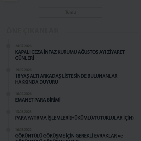
AÇIK ZİYARET
Tümü
TELEFON GÖRÜŞÜ
EŞYA YÖNETMELİĞİ
ÖNE ÇIKANLAR
ZİYARET YÖNETMELİĞİ
TELEFON GÖRÜŞÜ YÖNETMELİĞİ
24.07.2026
KAPALI CEZA İNFAZ KURUMU AĞUSTOS AYI ZİYARET
İLETİŞİM
GÜNLERİ
19.02.2026
18 YAŞ ALTI ARKADAŞ LİSTESİNDE BULUNANLAR
HAKKINDA DUYURU
16.02.2026
EMANET PARA BİRİMİ
13.03.2023
PARA YATIRMA İŞLEMLERİ(HÜKÜMLÜ/TUTUKLULAR İÇİN)
16.03.2022
GÖRÜNTÜLÜ GÖRÜŞME İÇİN GEREKLİ EVRAKLAR ve