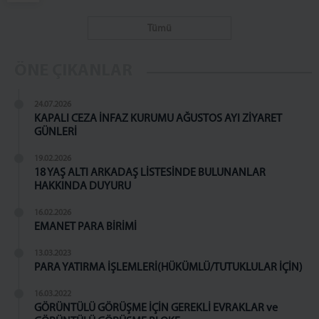
AÇIK ZİYARET
Tümü
TELEFON GÖRÜŞÜ
EŞYA YÖNETMELİĞİ
ÖNE ÇIKANLAR
ZİYARET YÖNETMELİĞİ
TELEFON GÖRÜŞÜ YÖNETMELİĞİ
24.07.2026
KAPALI CEZA İNFAZ KURUMU AĞUSTOS AYI ZİYARET
İLETİŞİM
GÜNLERİ
19.02.2026
18 YAŞ ALTI ARKADAŞ LİSTESİNDE BULUNANLAR
HAKKINDA DUYURU
16.02.2026
EMANET PARA BİRİMİ
13.03.2023
PARA YATIRMA İŞLEMLERİ(HÜKÜMLÜ/TUTUKLULAR İÇİN)
16.03.2022
GÖRÜNTÜLÜ GÖRÜŞME İÇİN GEREKLİ EVRAKLAR ve